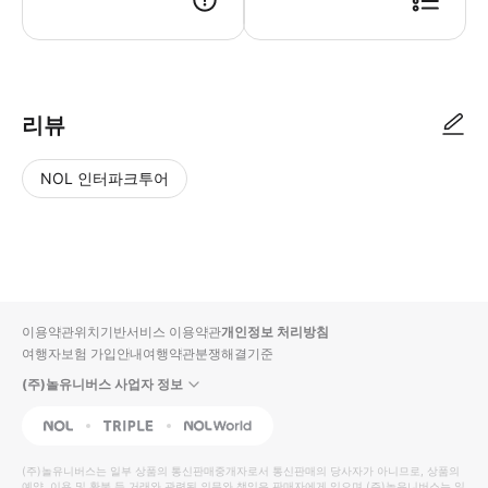
● 예약접수 후 확정이 되면 이용가능합니다. ● 바우처에 안내된 사용 방법
리뷰
NOL 인터파크투어
NOL
별
사
에서
점
진/
작성
높
동
된
은
영
리뷰
순
상
이용약관
위치기반서비스 이용약관
개인정보 처리방침
입니
여행자보험 가입안내
여행약관
분쟁해결기준
다.
(주)놀유니버스 사업자 정보
별
사
NOL
Triple
Interpark Global
점
진/
높
동
(주)놀유니버스
는 일부 상품의 통신판매중개자로서 통신판매의 당사자가 아니므로, 상품의
예약, 이용 및 환불 등 거래와 관련된 의무와 책임은 판매자에게 있으며
(주)놀유니버스
는 일