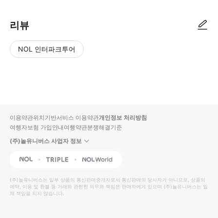
리뷰
NOL 인터파크투어
NOL
별
사
에서
점
진/
작성
높
동
된
은
영
리뷰
순
상
이용약관
위치기반서비스 이용약관
개인정보 처리방침
입니
여행자보험 가입안내
여행약관
분쟁해결기준
다.
(주)놀유니버스 사업자 정보
별
사
NOL
Triple
Interpark Global
점
진/
높
동
(주)놀유니버스
는 일부 상품의 통신판매중개자로서 통신판매의 당사자가 아니므로, 상품의
예약, 이용 및 환불 등 거래와 관련된 의무와 책임은 판매자에게 있으며
은
영
(주)놀유니버스
는 일
체 책임을 지지 않습니다.
순
상