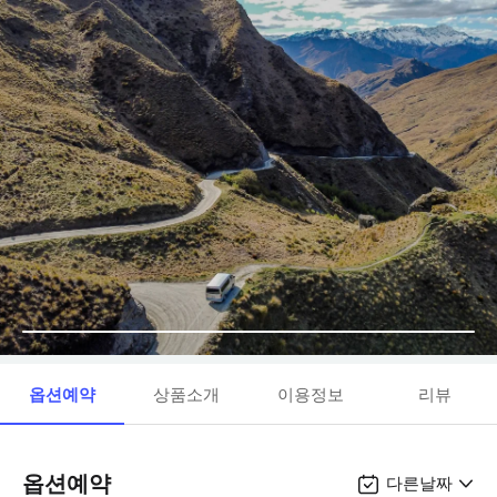
옵션예약
상품소개
이용정보
리뷰
옵션예약
다른날짜