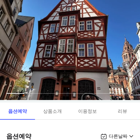
옵션예약
상품소개
이용정보
리뷰
옵션예약
다른날짜