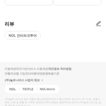
📢 투어 정보 - 만나는 시간 : 09:00/ 13:00 - 만나는 장소 : 마인츠 중앙
리뷰
NOL 인터파크투어
NOL
별
사
에서
점
진/
작성
높
동
된
은
영
리뷰
순
상
이용약관
위치기반서비스 이용약관
개인정보 처리방침
입니
여행자보험 가입안내
여행약관
분쟁해결기준
다.
(주)놀유니버스 사업자 정보
별
사
NOL
Triple
Interpark Global
점
진/
높
동
(주)놀유니버스
는 일부 상품의 통신판매중개자로서 통신판매의 당사자가 아니므로, 상품의
예약, 이용 및 환불 등 거래와 관련된 의무와 책임은 판매자에게 있으며
은
영
(주)놀유니버스
는 일
체 책임을 지지 않습니다.