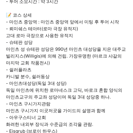
- 투어 소요시간 : 약 3시간
📝 코스 상세
- 마인츠 중앙역 : 마인츠 중앙역 앞에서 미팅 후 투어 시작
- 뢰미쉐스 테아터(로마 극장 유적지)
고대 로마 극장으로 사용한 유적지
- 슈테판 성당
마인츠 성 슈테판 성당은 990년 마인츠 대성당을 지은 대주교
빌리지스(Willigis)에 의해 건립. 가장유명한 (마르크 샤갈의
마지막 교회 작품전시)
- 쉴러플라츠
카니발 분수, 쉴러동상
- 마인츠대성당(독일 3대 성당)
독일 마인츠에 위치한 로마네스크 고딕, 바로크 혼합 양식의
마인츠교구의 주교좌 성당이며 독일 3대 성당중 하나.
- 마인츠 구시가지관람
마인츠 구시가지 이곳저곳을 가이드의 설명과 함께
- 아우구스티너 교회
화려한 내외부 장식과 수준급의 조각을 관람.
- Eisgrub (브로이 하우스)