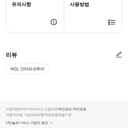
유의사항
사용방법
● 예약접수 후 확정이 되면 이용가능합니다. ● 바우처에 안내된 사용 방법
리뷰
NOL 인터파크투어
NOL
별
사
에서
점
진/
작성
높
동
된
은
영
리뷰
순
상
이용약관
위치기반서비스 이용약관
개인정보 처리방침
입니
여행자보험 가입안내
여행약관
분쟁해결기준
다.
(주)놀유니버스 사업자 정보