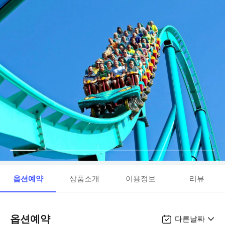
옵션예약
상품소개
이용정보
리뷰
옵션예약
다른날짜