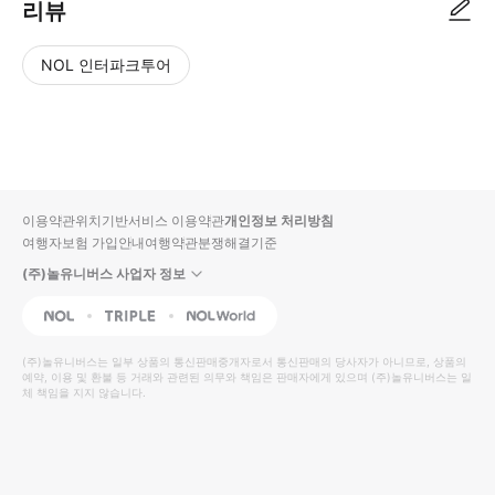
리뷰
NOL 인터파크투어
NOL
별
사
에서
점
진/
작성
높
동
된
은
영
리뷰
순
상
이용약관
위치기반서비스 이용약관
개인정보 처리방침
입니
여행자보험 가입안내
여행약관
분쟁해결기준
다.
(주)놀유니버스 사업자 정보
별
사
NOL
Triple
Interpark Global
점
진/
높
동
(주)놀유니버스
는 일부 상품의 통신판매중개자로서 통신판매의 당사자가 아니므로, 상품의
예약, 이용 및 환불 등 거래와 관련된 의무와 책임은 판매자에게 있으며
은
영
(주)놀유니버스
는 일
체 책임을 지지 않습니다.
순
상