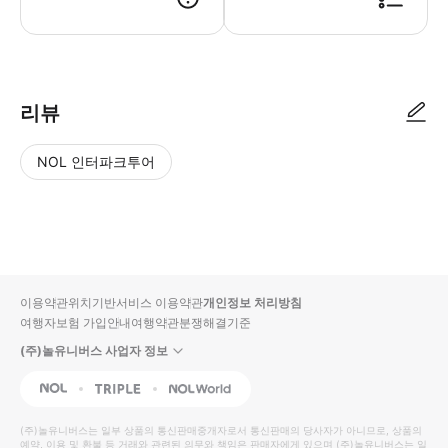
1. 선택하시는 날짜는 처음 짐보관 하시는 날짜입니다. 2. 옵션에서 맡기실
리뷰
NOL 인터파크투어
NOL
별
사
에서
점
진/
작성
높
동
된
은
영
리뷰
순
상
이용약관
위치기반서비스 이용약관
개인정보 처리방침
입니
여행자보험 가입안내
여행약관
분쟁해결기준
다.
(주)놀유니버스 사업자 정보
별
사
NOL
Triple
Interpark Global
점
진/
높
동
(주)놀유니버스
는 일부 상품의 통신판매중개자로서 통신판매의 당사자가 아니므로, 상품의
예약, 이용 및 환불 등 거래와 관련된 의무와 책임은 판매자에게 있으며
은
영
(주)놀유니버스
는 일