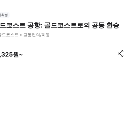
시확정
드코스트 공항: 골드코스트로의 공동 환승
골드코스트
교통편의/이동
1,325원~