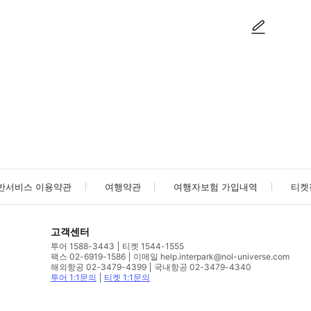
사진/동영상
사진/동영상
반서비스 이용약관
여행약관
여행자보험 가입내역
티켓
고객센터
투어 1588-3443
티켓 1544-1555
팩스 02-6919-1586
이메일 help.interpark@nol-universe.com
해외항공 02-3479-4399
국내항공 02-3479-4340
투어 1:1문의
티켓 1:1문의