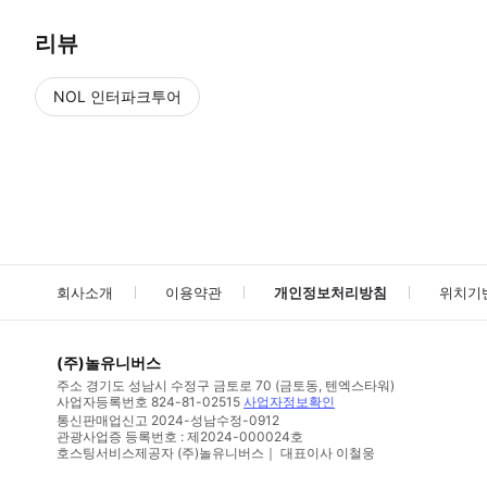
리뷰
NOL 인터파크투어
NOL
에서 작성된 리뷰 입니다.
별점 높은순
별점 높은순
회사소개
이용약관
개인정보처리방침
위치기
(주)놀유니버스
주소
경기도 성남시 수정구 금토로 70 (금토동, 텐엑스타워)
사업자등록번호
824-81-02515
사업자정보확인
통신판매업신고
2024-성남수정-0912
관광사업증 등록번호 : 제2024-000024호
호스팅서비스제공자 (주)놀유니버스｜ 대표이사 이철웅