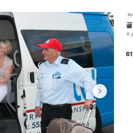
즉
골
6