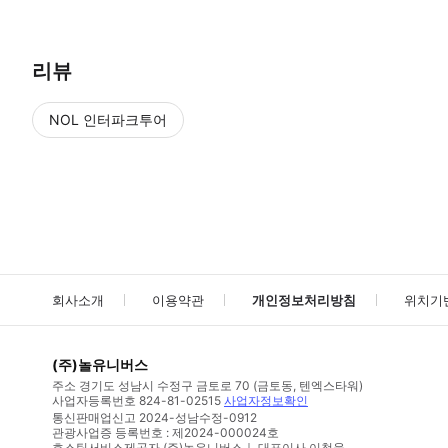
리뷰
NOL 인터파크투어
NOL
에서 작성된 리뷰 입니다.
별점 높은순
별점 높은순
회사소개
이용약관
개인정보처리방침
위치기
(주)놀유니버스
주소
경기도 성남시 수정구 금토로 70 (금토동, 텐엑스타워)
사업자등록번호
824-81-02515
사업자정보확인
통신판매업신고
2024-성남수정-0912
관광사업증 등록번호 : 제2024-000024호
호스팅서비스제공자 (주)놀유니버스｜ 대표이사 이철웅