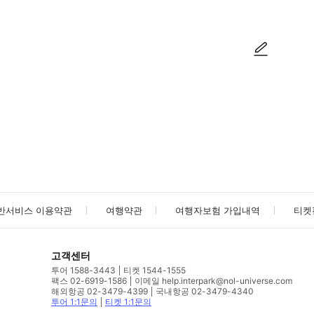
사진/동영상
사진/동영상
반서비스 이용약관
여행약관
여행자보험 가입내역
티켓
고객센터
투어 1588-3443
티켓 1544-1555
팩스 02-6919-1586
이메일 help.interpark@nol-universe.com
해외항공 02-3479-4399
국내항공 02-3479-4340
투어 1:1문의
티켓 1:1문의