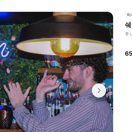
즉
쉐
6