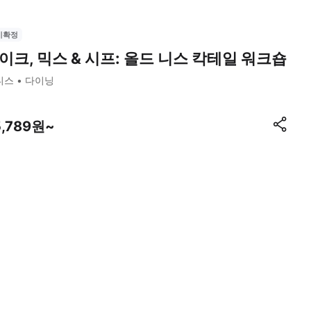
시확정
이크, 믹스 & 시프: 올드 니스 칵테일 워크숍
니스
다이닝
5,789원~