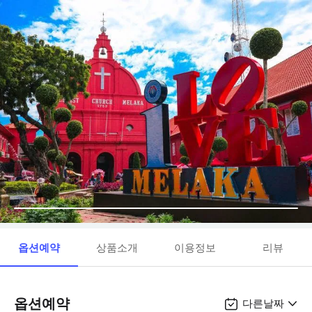
옵션예약
상품소개
이용정보
리뷰
옵션예약
다른날짜