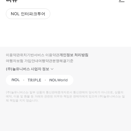
NOL 인터파크투어
NOL
별
사
에서
점
진/
작성
높
동
된
은
영
리뷰
순
상
이용약관
위치기반서비스 이용약관
개인정보 처리방침
입니
여행자보험 가입안내
여행약관
분쟁해결기준
다.
(주)놀유니버스 사업자 정보
별
사
NOL
Triple
Interpark Global
점
진/
높
동
(주)놀유니버스
는 일부 상품의 통신판매중개자로서 통신판매의 당사자가 아니므로, 상품의
예약, 이용 및 환불 등 거래와 관련된 의무와 책임은 판매자에게 있으며
은
영
(주)놀유니버스
는 일
체 책임을 지지 않습니다.
순
상