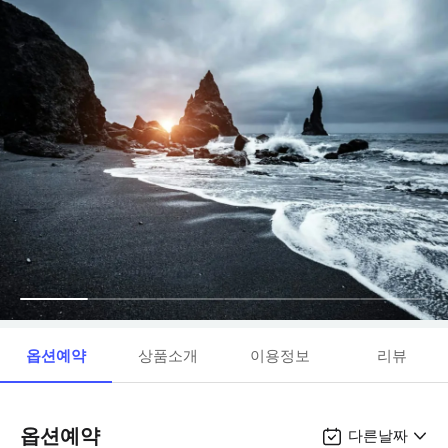
옵션예약
상품소개
이용정보
리뷰
옵션예약
다른날짜