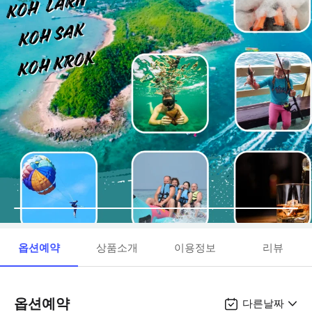
옵션예약
상품소개
이용정보
리뷰
옵션예약
다른날짜