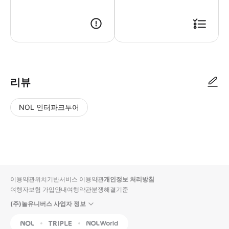
리뷰
NOL 인터파크투어
NOL
별
사
에서
점
진/
작성
높
동
된
은
영
리뷰
순
상
이용약관
위치기반서비스 이용약관
개인정보 처리방침
입니
여행자보험 가입안내
여행약관
분쟁해결기준
다.
(주)놀유니버스 사업자 정보
별
사
NOL
Triple
Interpark Global