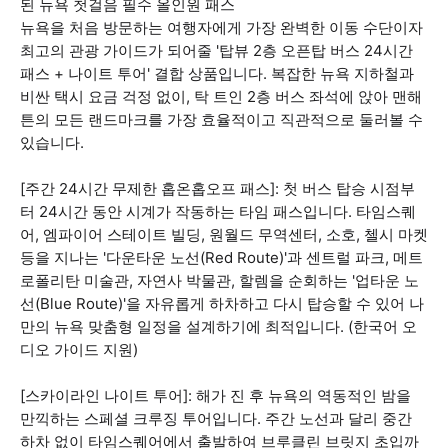
된 뉴욕 첫걸음 필수 올인원 패스
뉴욕을 처음 방문하는 여행자에게 가장 완벽한 이동 수단이자
최고의 관광 가이드가 되어줄 '탑뷰 2층 오픈탑 버스 24시간
패스 + 나이트 투어' 결합 상품입니다. 복잡한 뉴욕 지하철과
비싼 택시 요금 걱정 없이, 탁 트인 2층 버스 좌석에 앉아 맨해
튼의 모든 랜드마크를 가장 효율적이고 직관적으로 둘러볼 수
있습니다.
[주간 24시간 무제한 홉온홉오프 패스]: 첫 버스 탑승 시점부
터 24시간 동안 시계가 작동하는 타임 패스입니다. 타임스퀘
어, 엠파이어 스테이트 빌딩, 원월드 무역센터, 소호, 첼시 마켓
등을 지나는 '다운타운 노선(Red Route)'과 센트럴 파크, 메트
로폴리탄 미술관, 자연사 박물관, 할렘을 순회하는 '업타운 노
선(Blue Route)'을 자유롭게 하차하고 다시 탑승할 수 있어 나
만의 뉴욕 맞춤형 일정을 설계하기에 최적입니다. (한국어 오
디오 가이드 지원)
[스카이라인 나이트 투어]: 해가 진 후 뉴욕의 역동적인 밤을
만끽하는 스페셜 크루징 투어입니다. 주간 노선과 달리 중간
하차 없이 타임스퀘어에서 출발하여 브루클린 브릿지 초입까