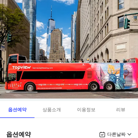
옵션예약
상품소개
이용정보
리뷰
옵션예약
다른날짜