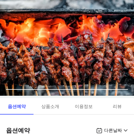
옵션예약
상품소개
이용정보
리뷰
옵션예약
다른날짜