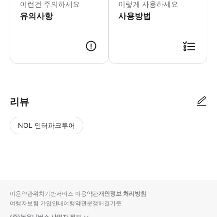
이런건 주의하세요
이렇게 사용하세요
유의사항
사용방법
리뷰
NOL 인터파크투어
NOL
별
사
에서
점
진/
작성
높
동
된
은
영
리뷰
순
상
이용약관
위치기반서비스 이용약관
개인정보 처리방침
입니
여행자보험 가입안내
여행약관
분쟁해결기준
다.
(주)놀유니버스 사업자 정보