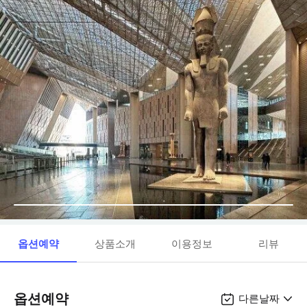
옵션예약
상품소개
이용정보
리뷰
옵션예약
다른날짜