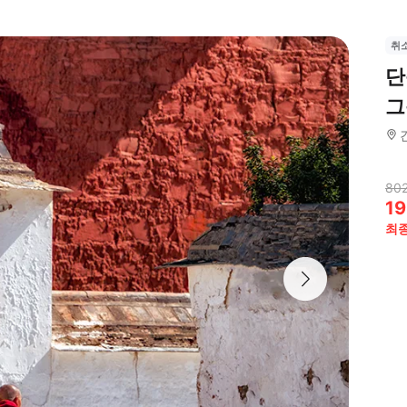
취
단
그
802
19
최