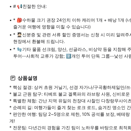
# 📢친절한 안내:
* 🎒수하물 크기 권장 24인치 이하 캐리어 1개 + 배낭 1개
즐거운 여행에 영향을 미칠 수 있습니다)
* 🧑🏻‍🎓신분증 및 관련 서류 할인 증명서는 신청 시 미리 
현장에서 환불해 드립니다.
* 🧤기타 물품 선크림, 양산, 선글라스, 비상약 등을 지참해 주
투어--사회적 교류가 강함; 2️⃣개인 투어 단독 그룹--낯선 
상품설명
* 핵심 절경: 상커 초원 거닐기, 선경 자가나/구곡황하제일만/
* 불교 근원 탐구: 티베트 불교 겔룩파의 라브랑 사원, 신비로운
* 특별한 체험: 간난 지역 유일의 천장대 사찰인 다창랑무사이
* 순례의 길: 여행가들이 즐겨 찾는 로크 로드, 숨겨진 명소인
* 편안한 여행: 팀당 2~5명으로 제한, 10% 공석률 보장, 
게!
* 전문팀: 다년간의 경험을 가진 팀이 노하우를 바탕으로 최적