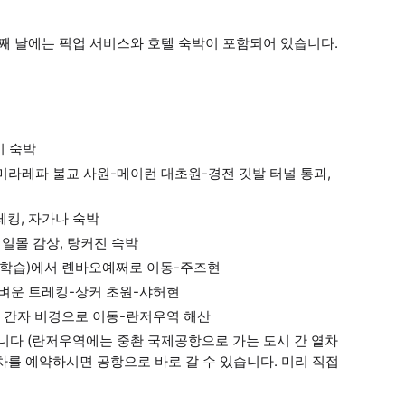
째 날에는 픽업 서비스와 호텔 숙박이 포함되어 있습니다.
시 숙박
미라레파 불교 사원-메이런 대초원-경전 깃발 터널 통과,
레킹, 자가나 숙박
 일몰 감상, 탕커진 숙박
 학습)에서 롄바오예쩌로 이동-주즈현
가벼운 트레킹-상커 초원-샤허현
서 간자 비경으로 이동-란저우역 해산
장합니다 (란저우역에는 중촨 국제공항으로 가는 도시 간 열차
차를 예약하시면 공항으로 바로 갈 수 있습니다. 미리 직접