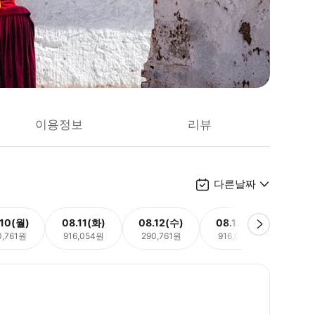
이용정보
리뷰
다른날짜
.10(월)
08.11(화)
08.12(수)
08.13(목)
08.
0,761원
916,054원
290,761원
916,054원
290