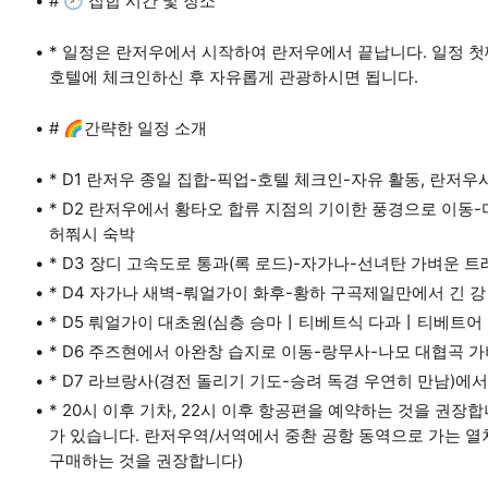
# 🕗 집합 시간 및 장소
* 일정은 란저우에서 시작하여 란저우에서 끝납니다. 일정 첫
호텔에 체크인하신 후 자유롭게 관광하시면 됩니다.
# 🌈간략한 일정 소개
* D1 란저우 종일 집합-픽업-호텔 체크인-자유 활동, 란저우
* D2 란저우에서 황타오 합류 지점의 기이한 풍경으로 이동-
허쭤시 숙박
* D3 장디 고속도로 통과(록 로드)-자가나-선녀탄 가벼운 트
* D4 자가나 새벽-뤄얼가이 화후-황하 구곡제일만에서 긴 강
* D5 뤄얼가이 대초원(심층 승마丨티베트식 다과丨티베트어
* D6 주즈현에서 아완창 습지로 이동-랑무사-나모 대협곡 
* D7 라브랑사(경전 돌리기 기도-승려 독경 우연히 만남)에
* 20시 이후 기차, 22시 이후 항공편을 예약하는 것을 권
가 있습니다. 란저우역/서역에서 중촨 공항 동역으로 가는 열
구매하는 것을 권장합니다)