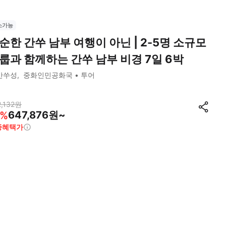
소가능
순한 간쑤 남부 여행이 아닌 | 2-5명 소규모
룹과 함께하는 간쑤 남부 비경 7일 6박
간쑤성
중화인민공화국
투어
,132
원
647,876원~
%
종혜택가