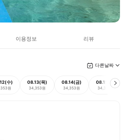
이용정보
리뷰
다른날짜
.12(수)
08.13(목)
08.14(금)
08.15(토)
08.
,353원
34,353원
34,353원
34,353원
34,