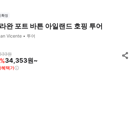
시확정
라완 포트 바튼 아일랜드 호핑 투어
an Vicente
투어
533
원
34,353원~
%
종혜택가