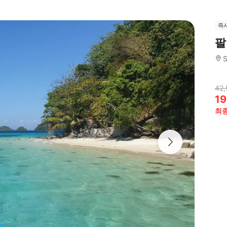
즉
팔
S
42,
19
최