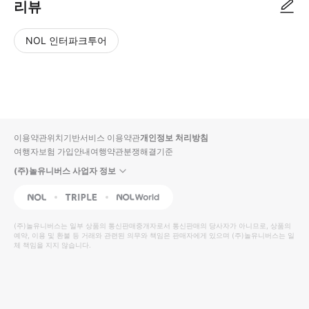
리뷰
NOL 인터파크투어
NOL
별
사
에서
점
진/
작성
높
동
된
은
영
리뷰
순
상
이용약관
위치기반서비스 이용약관
개인정보 처리방침
입니
여행자보험 가입안내
여행약관
분쟁해결기준
다.
(주)놀유니버스 사업자 정보
별
사
NOL
Triple
Interpark Global
점
진/
높
동
(주)놀유니버스
는 일부 상품의 통신판매중개자로서 통신판매의 당사자가 아니므로, 상품의
예약, 이용 및 환불 등 거래와 관련된 의무와 책임은 판매자에게 있으며
은
영
(주)놀유니버스
는 일
체 책임을 지지 않습니다.
순
상