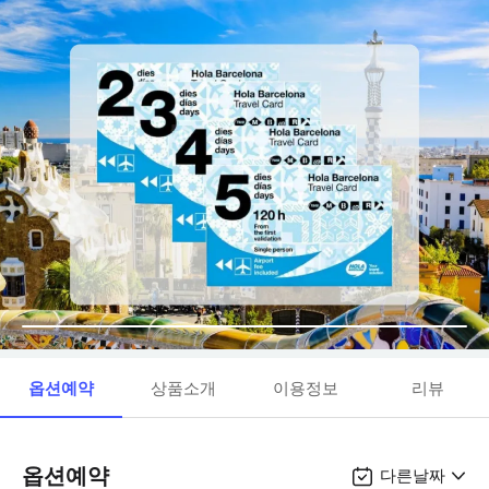
옵션예약
상품소개
이용정보
리뷰
옵션예약
다른날짜