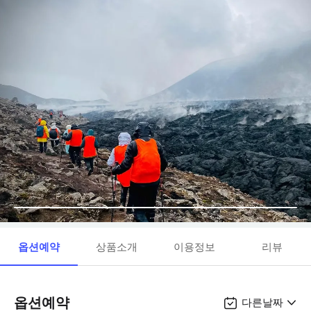
옵션예약
상품소개
이용정보
리뷰
옵션예약
다른날짜