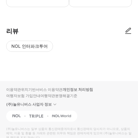
리뷰
NOL 인터파크투어
NOL
별
사
에서
점
진/
작성
높
동
된
은
영
리뷰
순
상
이용약관
위치기반서비스 이용약관
개인정보 처리방침
입니
여행자보험 가입안내
여행약관
분쟁해결기준
다.
(주)놀유니버스 사업자 정보
별
사
NOL
Triple
Interpark Global
점
진/
높
동
(주)놀유니버스
는 일부 상품의 통신판매중개자로서 통신판매의 당사자가 아니므로, 상품의
예약, 이용 및 환불 등 거래와 관련된 의무와 책임은 판매자에게 있으며
은
영
(주)놀유니버스
는 일
체 책임을 지지 않습니다.