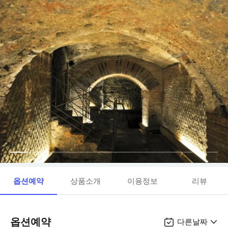
옵션예약
상품소개
이용정보
리뷰
옵션예약
다른날짜