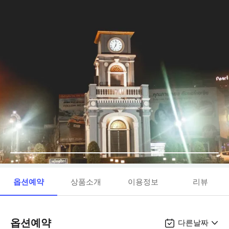
옵션예약
상품소개
이용정보
리뷰
옵션예약
다른날짜