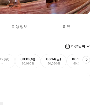
이용정보
리뷰
다른날짜
.12(수)
08.13(목)
08.14(금)
08.15(토)
08.
-
60,060원
60,060원
60,060원
60,