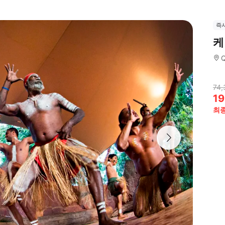
즉
케
Q
74,
19
최