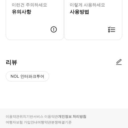
이런건 주의하세요
이렇게 사용하세요
유의사항
사용방법
리뷰
NOL 인터파크투어
NOL
별
사
에서
점
진/
작성
높
동
된
은
영
리뷰
순
상
이용약관
위치기반서비스 이용약관
개인정보 처리방침
입니
여행자보험 가입안내
여행약관
분쟁해결기준
다.