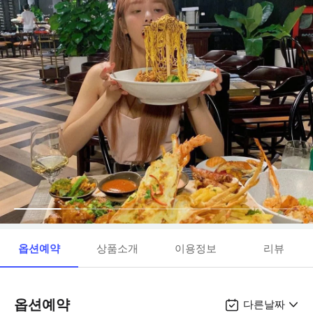
옵션예약
상품소개
이용정보
리뷰
옵션예약
다른날짜