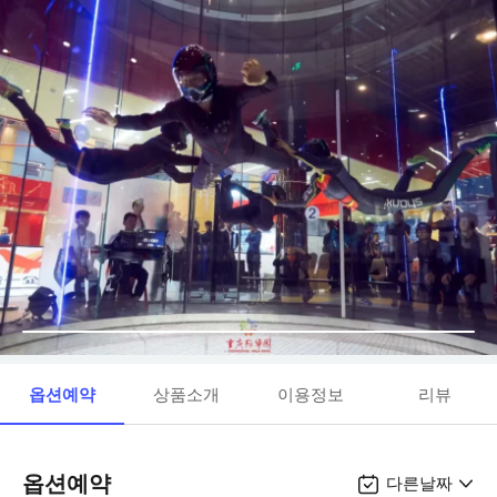
옵션예약
상품소개
이용정보
리뷰
옵션예약
다른날짜