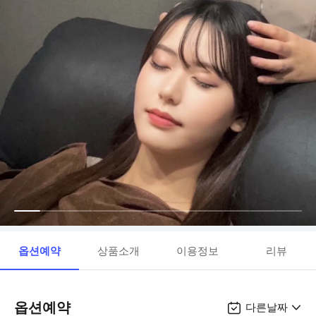
옵션예약
상품소개
이용정보
리뷰
옵션예약
다른날짜