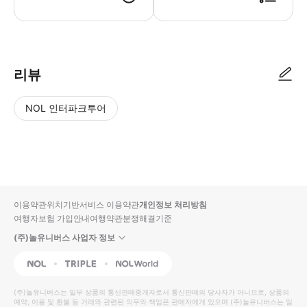
현장에서 바우처를 제시해주세요. 바우처는 선택한 날짜 및 시간에만 유효
리뷰
NOL 인터파크투어
NOL
별
사
에서
점
진/
작성
높
동
된
은
영
리뷰
순
상
이용약관
위치기반서비스 이용약관
개인정보 처리방침
입니
여행자보험 가입안내
여행약관
분쟁해결기준
다.
(주)놀유니버스 사업자 정보
별
사
NOL
Triple
Interpark Global
점
진/
높
동
(주)놀유니버스
는 일부 상품의 통신판매중개자로서 통신판매의 당사자가 아니므로, 상품의
예약, 이용 및 환불 등 거래와 관련된 의무와 책임은 판매자에게 있으며
은
영
(주)놀유니버스
는 일