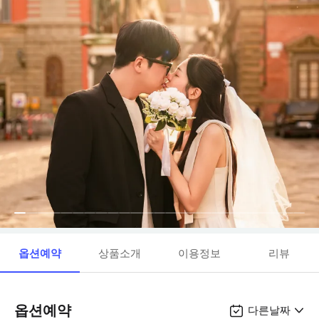
옵션예약
상품소개
이용정보
리뷰
옵션예약
다른날짜