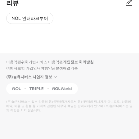
리뷰
NOL 인터파크투어
NOL
별
사
에서
점
진/
작성
높
동
된
은
영
리뷰
순
상
이용약관
위치기반서비스 이용약관
개인정보 처리방침
입니
여행자보험 가입안내
여행약관
분쟁해결기준
다.
(주)놀유니버스 사업자 정보
별
사
NOL
Triple
Interpark Global
점
진/
높
동
(주)놀유니버스
는 일부 상품의 통신판매중개자로서 통신판매의 당사자가 아니므로, 상품의
예약, 이용 및 환불 등 거래와 관련된 의무와 책임은 판매자에게 있으며
은
영
(주)놀유니버스
는 일
체 책임을 지지 않습니다.
순
상