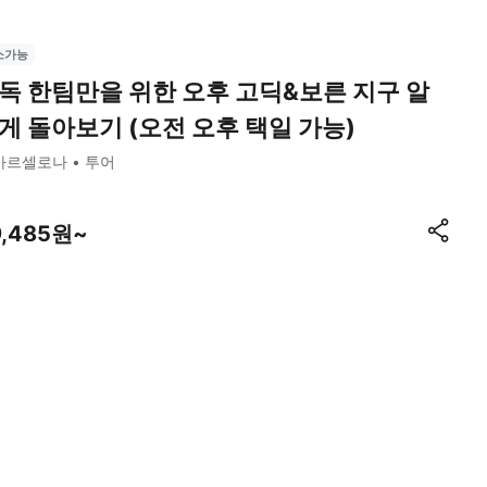
소가능
독 한팀만을 위한 오후 고딕&보른 지구 알
게 돌아보기 (오전 오후 택일 가능)
바르셀로나
투어
9,485원~