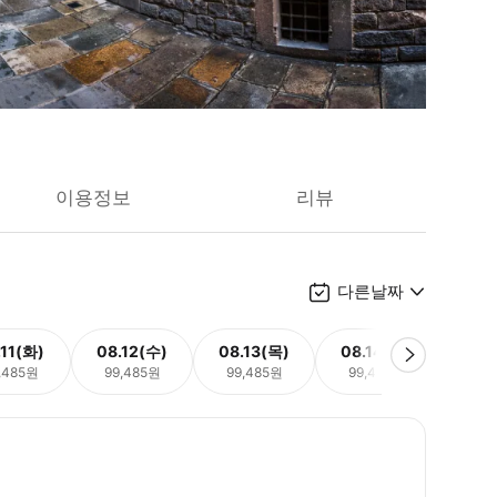
이용정보
리뷰
다른날짜
.11(화)
08.12(수)
08.13(목)
08.14(금)
08.
,485원
99,485원
99,485원
99,485원
99,