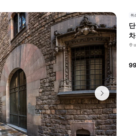
취
단
차
9