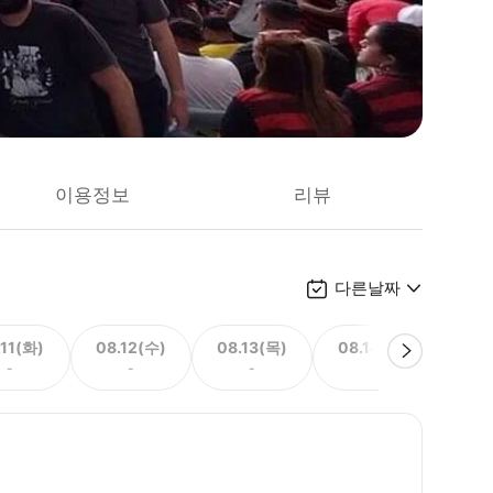
이용정보
리뷰
다른날짜
.11(화)
08.12(수)
08.13(목)
08.14(금)
08.
-
-
-
-
168