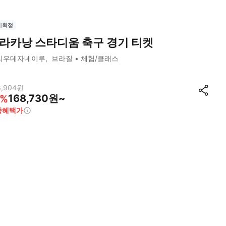
시확정
라카낭 스타디움 축구 경기 티켓
리우데자네이루
브라질
체험/클래스
8,904
원
168,730원~
%
종혜택가