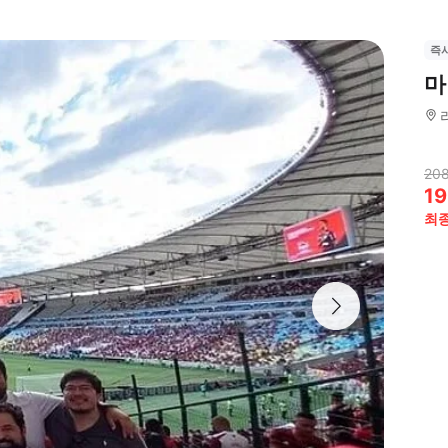
즉
마
20
19
최