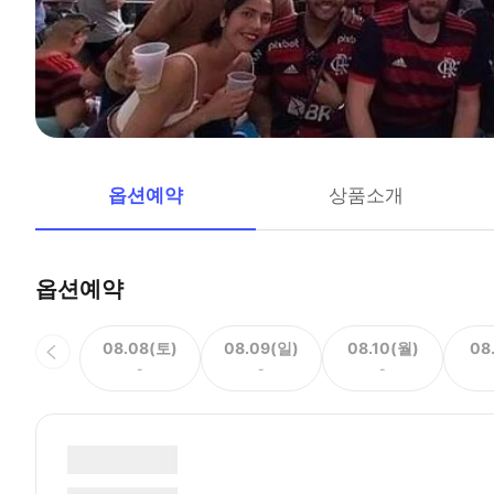
옵션예약
상품소개
옵션예약
08.08(토)
08.09(일)
08.10(월)
08
-
-
-