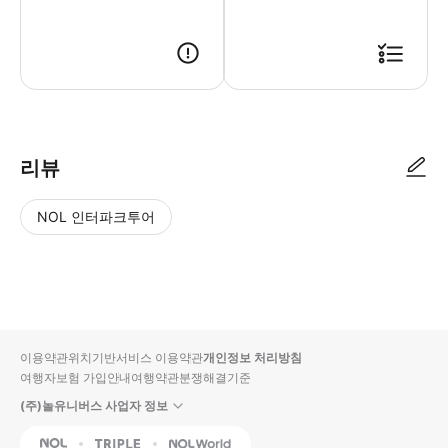
리뷰
NOL 인터파크투어
NOL
별
사
에서
점
진/
작성
높
동
된
은
영
리뷰
순
상
이용약관
위치기반서비스 이용약관
개인정보 처리방침
입니
여행자보험 가입안내
여행약관
분쟁해결기준
다.
(주)놀유니버스 사업자 정보
별
사