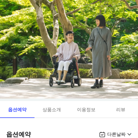
옵션예약
상품소개
이용정보
리뷰
옵션예약
다른날짜