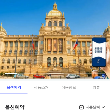
옵션예약
상품소개
이용정보
리뷰
옵션예약
다른날짜