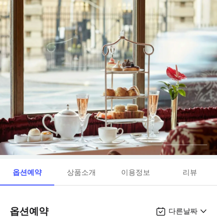
옵션예약
상품소개
이용정보
리뷰
옵션예약
다른날짜