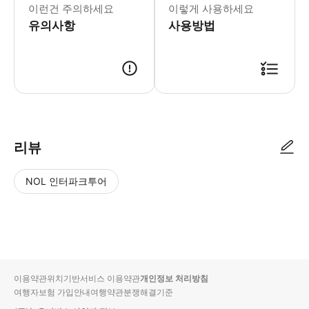
이런건 주의하세요
이렇게 사용하세요
유의사항
사용방법
▶ 사용방법 * 투어는 빅토리아 코치 역에서 오전 9시에 시작됩니다. * 예정된
리뷰
NOL 인터파크투어
NOL
별
사
에서
점
진/
작성
높
동
된
은
영
리뷰
순
상
이용약관
위치기반서비스 이용약관
개인정보 처리방침
입니
여행자보험 가입안내
여행약관
분쟁해결기준
다.