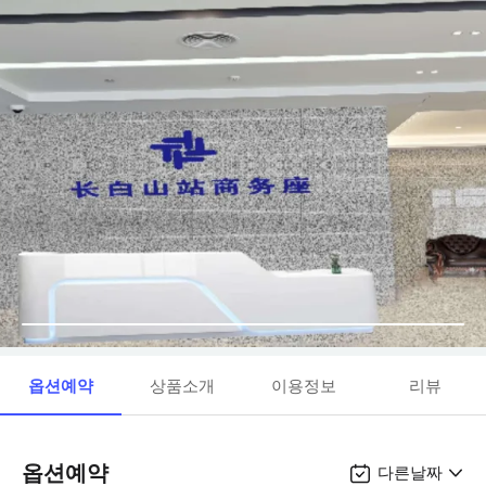
옵션예약
상품소개
이용정보
리뷰
옵션예약
다른날짜