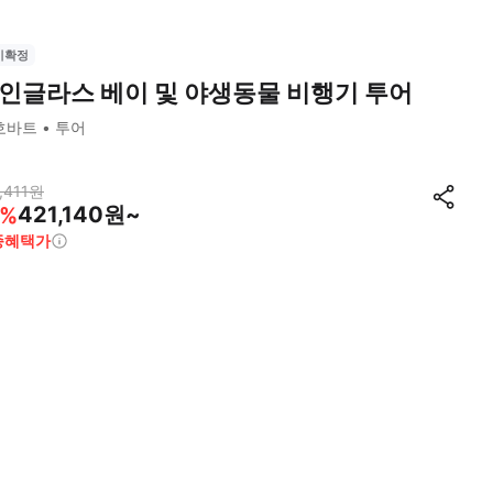
시확정
인글라스 베이 및 야생동물 비행기 투어
호바트
투어
,411
원
421,140원~
%
종혜택가