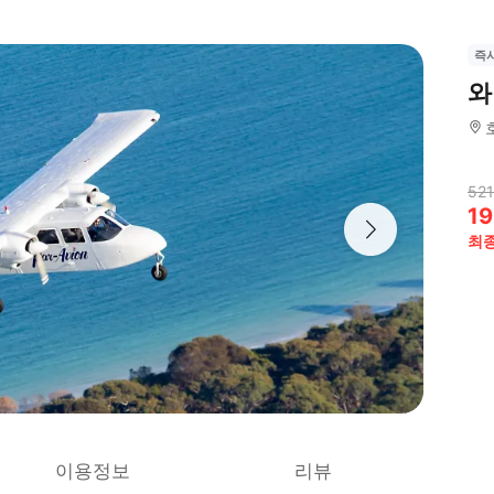
즉
와
521
19
최
이용정보
리뷰