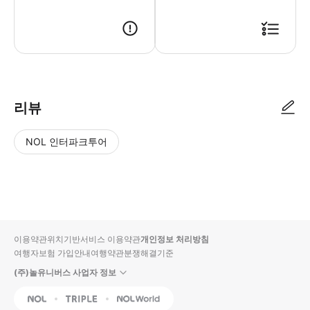
* 공항 출구 게이트에서 예약 시 기재한 영문 이름이 기재된 네임 보드를 
리뷰
NOL 인터파크투어
NOL
별
사
에서
점
진/
작성
높
동
된
은
영
리뷰
순
상
이용약관
위치기반서비스 이용약관
개인정보 처리방침
입니
여행자보험 가입안내
여행약관
분쟁해결기준
다.
(주)놀유니버스 사업자 정보
별
사
NOL
Triple
Interpark Global
점
진/