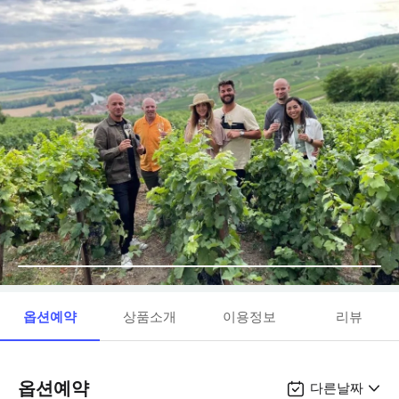
옵션예약
상품소개
이용정보
리뷰
옵션예약
다른날짜