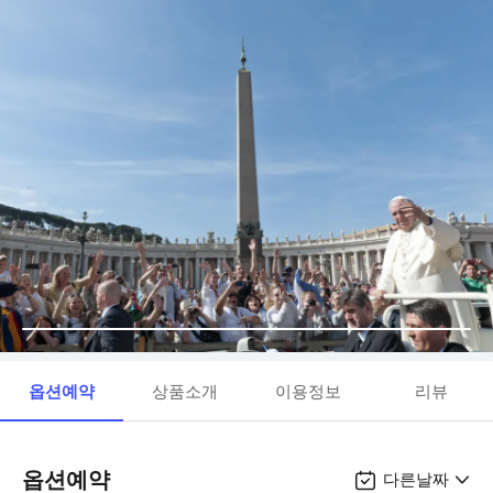
옵션예약
상품소개
이용정보
리뷰
옵션예약
다른날짜