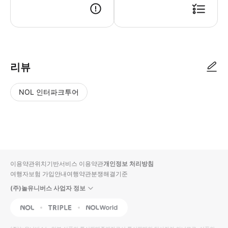
리뷰
NOL 인터파크투어
NOL
별
사
에서
점
진/
작성
높
동
된
은
영
리뷰
순
상
이용약관
위치기반서비스 이용약관
개인정보 처리방침
입니
여행자보험 가입안내
여행약관
분쟁해결기준
다.
(주)놀유니버스 사업자 정보
별
사
NOL
Triple
Interpark Global
점
진/
높
동