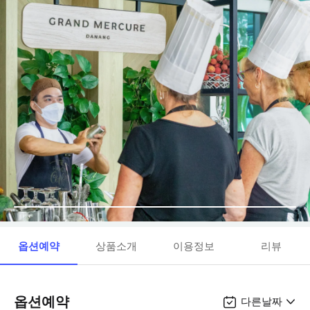
옵션예약
상품소개
이용정보
리뷰
옵션예약
다른날짜