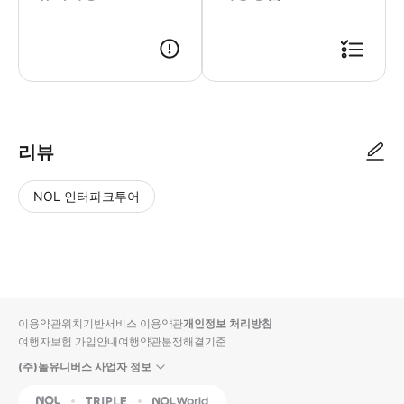
리뷰
NOL 인터파크투어
NOL
별
사
에서
점
진/
작성
높
동
된
은
영
리뷰
순
상
이용약관
위치기반서비스 이용약관
개인정보 처리방침
입니
여행자보험 가입안내
여행약관
분쟁해결기준
다.
(주)놀유니버스 사업자 정보
별
사