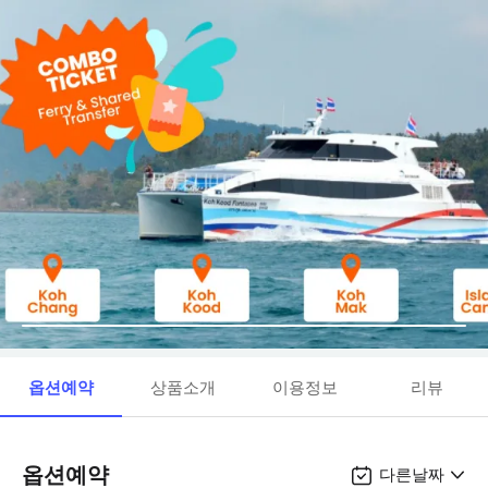
옵션예약
상품소개
이용정보
리뷰
옵션예약
다른날짜