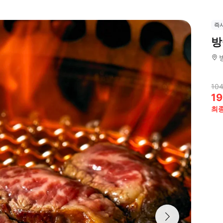
즉
방
104
19
최