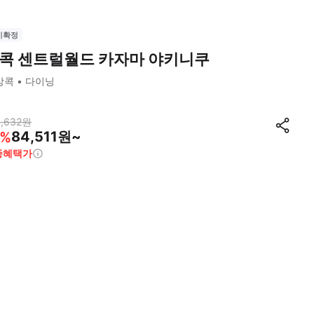
시확정
콕 센트럴월드 카자마 야키니쿠
방콕
다이닝
,632
원
84,511원~
%
종혜택가