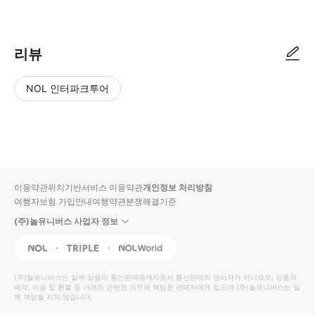
예약 후 투어 5일 전에 확정서를 전달드립니다. 별도의 티켓은 불필요하며,
리뷰
NOL 인터파크투어
NOL
별
사
에서
점
진/
작성
높
동
된
은
영
리뷰
순
상
이용약관
위치기반서비스 이용약관
개인정보 처리방침
입니
여행자보험 가입안내
여행약관
분쟁해결기준
다.
(주)놀유니버스 사업자 정보
별
사
NOL
Triple
Interpark Global
점
진/
높
동
(주)놀유니버스
는 일부 상품의 통신판매중개자로서 통신판매의 당사자가 아니므로, 상품의
예약, 이용 및 환불 등 거래와 관련된 의무와 책임은 판매자에게 있으며
은
영
(주)놀유니버스
는 일
체 책임을 지지 않습니다.
순
상