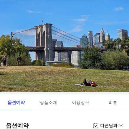
옵션예약
상품소개
이용정보
리뷰
옵션예약
다른날짜