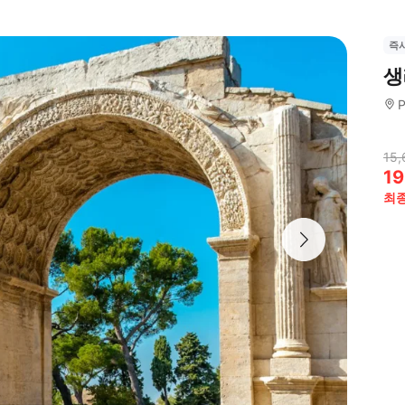
즉
생
P
15,
19
최