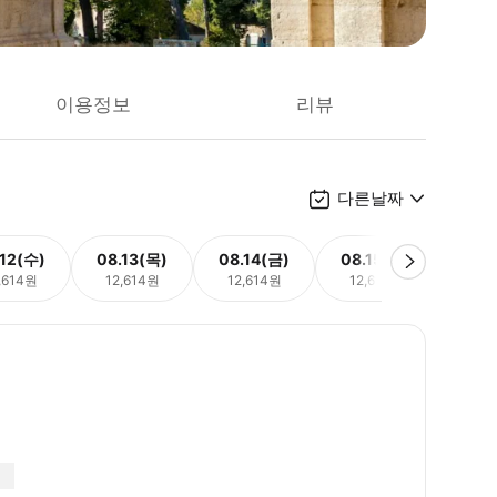
이용정보
리뷰
다른날짜
.12(수)
08.13(목)
08.14(금)
08.15(토)
08.
,614원
12,614원
12,614원
12,614원
12,