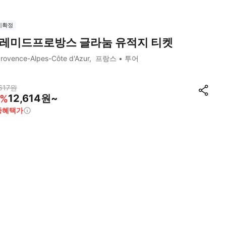
시확정
레미드프로방스 글라눔 유적지 티켓
rovence-Alpes-Côte d'Azur
프랑스
투어
617
원
12,614원~
%
종혜택가