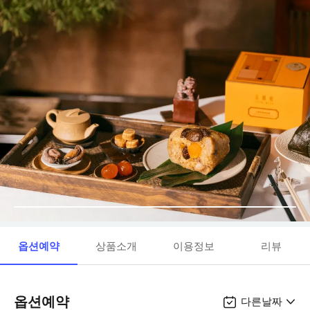
옵션예약
상품소개
이용정보
리뷰
옵션예약
다른날짜