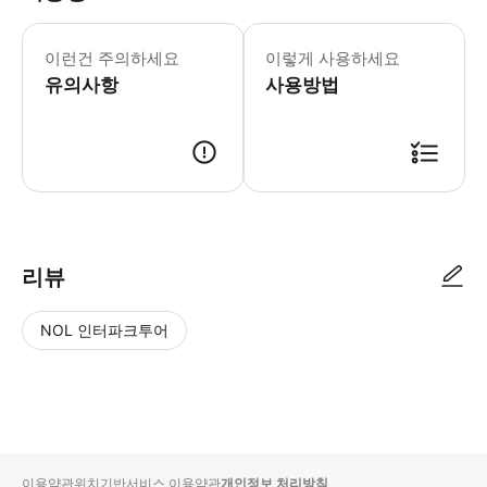
이런건 주의하세요
이렇게 사용하세요
유의사항
사용방법
리뷰
NOL 인터파크투어
NOL
별
사
에서
점
진/
작성
높
동
된
은
영
리뷰
순
상
이용약관
위치기반서비스 이용약관
개인정보 처리방침