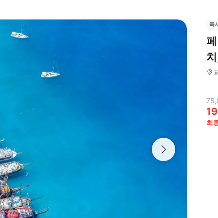
즉
페
치
75,
19
최