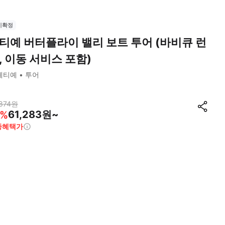
시확정
티예 버터플라이 밸리 보트 투어 (바비큐 런
, 이동 서비스 포함)
페티예
투어
874
원
61,283원~
%
종혜택가