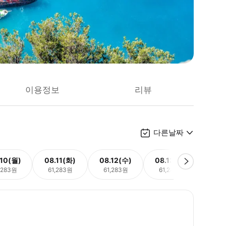
이용정보
리뷰
다른날짜
.10(월)
08.11(화)
08.12(수)
08.13(목)
08.
,283원
61,283원
61,283원
61,283원
61,