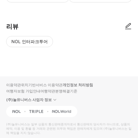
현장에서 바우처를 제시해주세요. 바우처는 선택한 날짜 및 시간에만 유효
리뷰
NOL 인터파크투어
NOL
별
사
에서
점
진/
작성
높
동
된
은
영
리뷰
순
상
이용약관
위치기반서비스 이용약관
개인정보 처리방침
입니
여행자보험 가입안내
여행약관
분쟁해결기준
다.
(주)놀유니버스 사업자 정보
별
사
NOL
Triple
Interpark Global
점
진/
높
동
(주)놀유니버스
는 일부 상품의 통신판매중개자로서 통신판매의 당사자가 아니므로, 상품의
예약, 이용 및 환불 등 거래와 관련된 의무와 책임은 판매자에게 있으며
은
영
(주)놀유니버스
는 일
체 책임을 지지 않습니다.
순
상