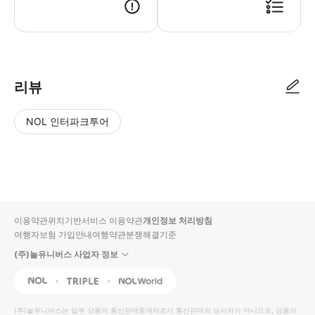
리뷰
NOL 인터파크투어
NOL
별
사
에서
점
진/
작성
높
동
된
은
영
리뷰
순
상
이용약관
위치기반서비스 이용약관
개인정보 처리방침
입니
여행자보험 가입안내
여행약관
분쟁해결기준
다.
(주)놀유니버스 사업자 정보
별
사
NOL
Triple
Interpark Global
점
진/
높
동
(주)놀유니버스
는 일부 상품의 통신판매중개자로서 통신판매의 당사자가 아니므로, 상품의