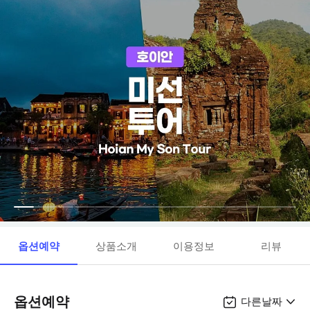
옵션예약
상품소개
이용정보
리뷰
옵션예약
다른날짜