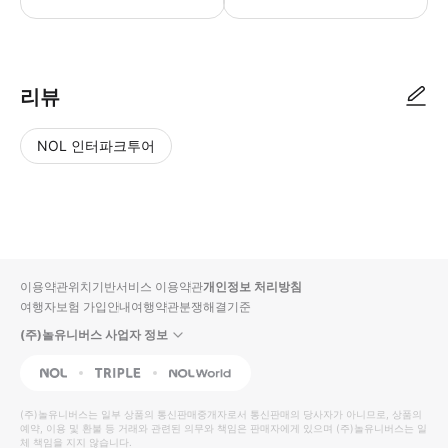
📣 예약접수 후 확정이 되면 이용가능합니다. 여행 예약 후 내 여행의 사
리뷰
NOL 인터파크투어
NOL
별
사
에서
점
진/
작성
높
동
된
은
영
리뷰
순
상
이용약관
위치기반서비스 이용약관
개인정보 처리방침
입니
여행자보험 가입안내
여행약관
분쟁해결기준
다.
(주)놀유니버스 사업자 정보
별
사
NOL
Triple
Interpark Global
점
진/
높
동
(주)놀유니버스
는 일부 상품의 통신판매중개자로서 통신판매의 당사자가 아니므로, 상품의
예약, 이용 및 환불 등 거래와 관련된 의무와 책임은 판매자에게 있으며
은
영
(주)놀유니버스
는 일
체 책임을 지지 않습니다.