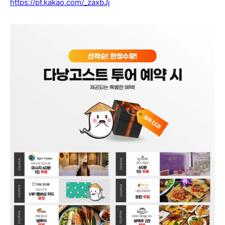
https://pf.kakao.com/_zaxbJj