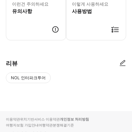
이런건 주의하세요
이렇게 사용하세요
유의사항
사용방법
● 예약접수 후 확정이 되면 이용가능합니다. ● 바우처에 안내된 사용 방법
리뷰
NOL 인터파크투어
NOL
별
사
에서
점
진/
작성
높
동
된
은
영
리뷰
순
상
이용약관
위치기반서비스 이용약관
개인정보 처리방침
입니
여행자보험 가입안내
여행약관
분쟁해결기준
다.