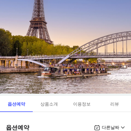
옵션예약
상품소개
이용정보
리뷰
옵션예약
다른날짜