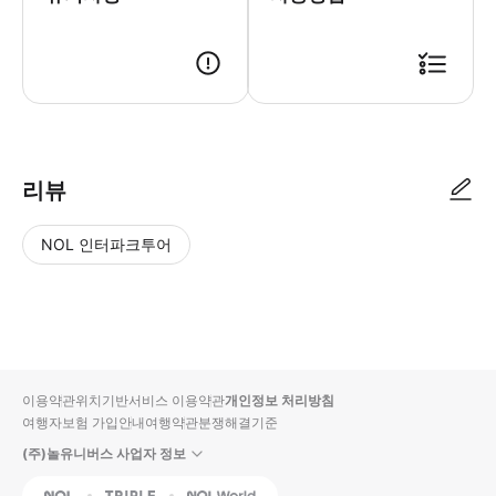
리뷰
NOL 인터파크투어
NOL
별
사
에서
점
진/
작성
높
동
된
은
영
리뷰
순
상
이용약관
위치기반서비스 이용약관
개인정보 처리방침
입니
여행자보험 가입안내
여행약관
분쟁해결기준
다.
(주)놀유니버스 사업자 정보
별
사