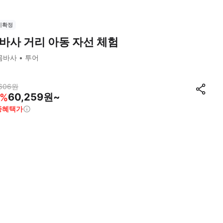
시확정
바사 거리 아동 자선 체험
몸바사
투어
606
원
60,259원~
%
종혜택가