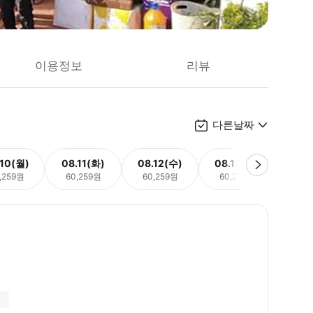
이용정보
리뷰
다른날짜
.10(월)
08.11(화)
08.12(수)
08.13(목)
08.
,259원
60,259원
60,259원
60,259원
60,