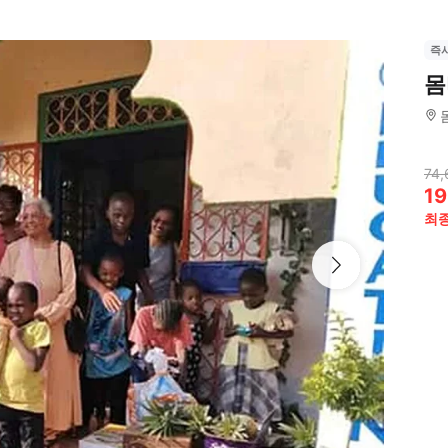
즉
몸
74,
19
최