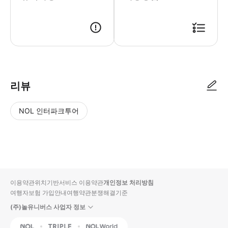
● 예약접수 후 확정이 되면 이용가능합니다. ● 바우처에 안내된 사용 방법
리뷰
NOL 인터파크투어
NOL
별
사
에서
점
진/
작성
높
동
된
은
영
리뷰
순
상
이용약관
위치기반서비스 이용약관
개인정보 처리방침
입니
여행자보험 가입안내
여행약관
분쟁해결기준
다.
(주)놀유니버스 사업자 정보
별
사